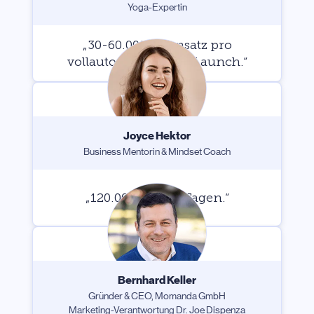
Yoga-Expertin
„30-60.000 € Umsatz pro
vollautomatisiertem Launch.“
Joyce Hektor
Business Mentorin & Mindset Coach
„120.000 € in 30 Tagen.“
Bernhard Keller
Gründer & CEO, Momanda GmbH
Marketing-Verantwortung Dr. Joe Dispenza