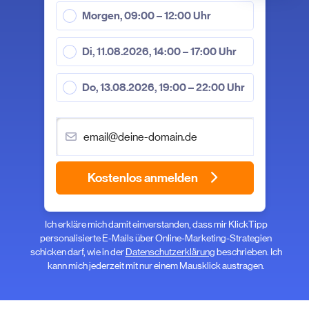
Morgen, 09:00 – 12:00 Uhr
Di, 11.08.2026, 14:00 – 17:00 Uhr
Do, 13.08.2026, 19:00 – 22:00 Uhr
Kostenlos anmelden
Ich erkläre mich damit einverstanden, dass mir KlickTipp
personalisierte E-Mails über Online-Marketing-Strategien
schicken darf, wie in der
Datenschutzerklärung
beschrieben. Ich
kann mich jederzeit mit nur einem Mausklick austragen.