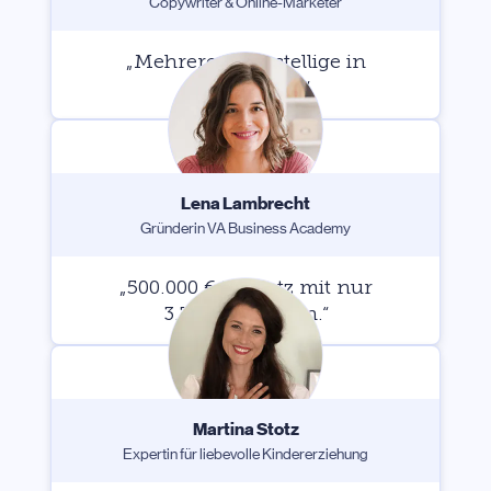
Copywriter & Online-Marketer
„Mehrere sechsstellige in
zwei Jahren.
“
Lena Lambrecht
Gründerin VA Business Academy
„500.000 € Umsatz mit nur
3.700 Kontakten.
“
Martina Stotz
Expertin für liebevolle Kindererziehung