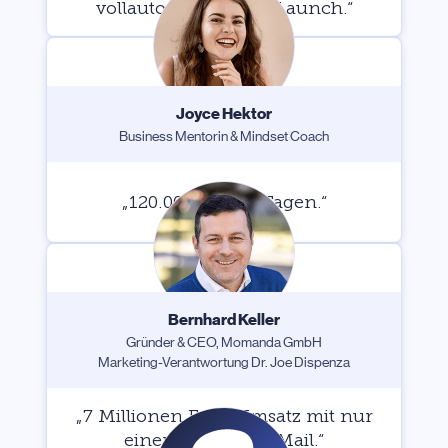
vollautomatisiertem Launch.“
Joyce Hektor
Business Mentorin & Mindset Coach
„120.000 € in 30 Tagen.“
Bernhard Keller
Gründer & CEO, Momanda GmbH
Marketing-Verantwortung Dr. Joe Dispenza
„7 Millionen Euro Umsatz mit nur
einer einzigen E-Mail.“