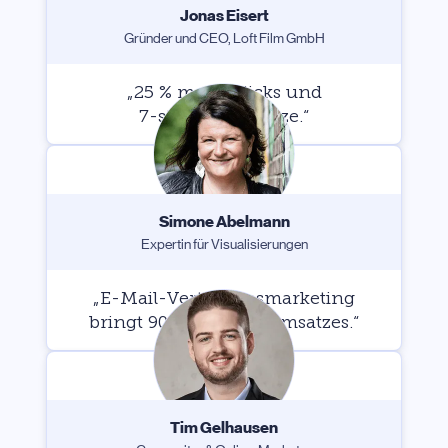
Jonas Eisert
Gründer und CEO, Loft Film GmbH
„25 % mehr Klicks und
7-stellige Umsätze.
“
Simone Abelmann
Expertin für Visualisierungen
„E-Mail-Vertrauensmarketing
bringt 90 % unseres Umsatzes.“
Tim Gelhausen