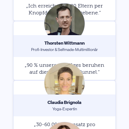
„Ich erreiche 60.000 Eltern per
Knopfdruck auf Herzebene.“
Thorsten Wittmann
Profi-Investor & Selfmade-Multimillionär
„90 % unseres Erfolges beruhen
auf diesem Master-Funnel.“
Claudia Brignola
Yoga-Expertin
„30-60.000 € Umsatz pro