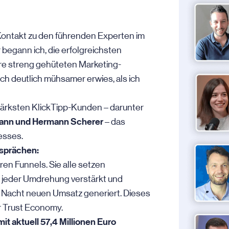
Kontakt zu den führenden Experten im
begann ich, die erfolgreichsten
hre streng gehüteten Marketing-
ch deutlich mühsamer erwies, als ich
tärksten KlickTipp-Kunden – darunter
tmann und Hermann Scherer
– das
esses.
esprächen:
ren Funnels. Sie alle setzen
t jeder Umdrehung verstärkt und
d Nacht neuen Umsatz generiert. Dieses
 Trust Economy.
t aktuell 57,4 Millionen Euro