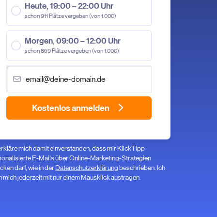
Heute, 19:00 – 22:00 Uhr
schon 911 Plätze vergeben (von 1.000)
Morgen, 09:00 – 12:00 Uhr
schon 859 Plätze vergeben (von 1.000)
Kostenlos anmelden
erkläre mich damit einverstanden, dass mir KlickTipp
onalisierte E-Mails über Online-Marketing-Strategien
cken darf, wie in der
Datenschutzerklärung
beschrieben. Ich
 mich jederzeit mit nur einem Mausklick austragen.