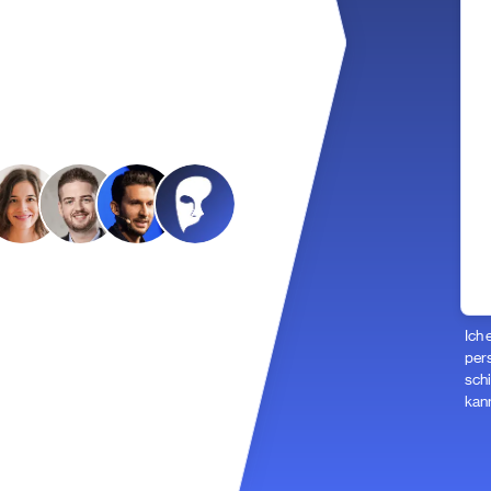
Ich 
pers
schi
kann