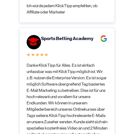
Ich würde jedem KlickTipp empfehlen, ob
Affiliate oder Marketer
Sports Betting Academy
Danke KlickTipp für Alles. Es ist einfach
unfassbar was mit KlickTipp möglich ist. Wir
z.B. nutzen die Enterprise Version. Es ist sogar
möglich Software übergreifend Tag basiertes
E-Mail Marketing zu betreiben. Dies ist für uns
hoch relevant und vorallem für unsere
Endkunden. Wir können in unserem
Mitgliederbereich unseres Onlinekurses über
Tags seitens KlickTipp hochrelevante E-Mails
an unsere Zuseher senden. Kunde sieht sich ein
spezielles kostenfreies Video an und 2 Minuten