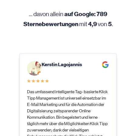
auf Google: 789
... davon allein
Sternebewertungen
4,9
5
mit
von
.
Kerstin Lagojannis
Das umfassend intelligente Tag- basierte Klick
Tipp Management ist universell einsetzbar im
E-Mail Marketing und für die Automation der
Digitalisierung zeitsparender Online
Kommunikation. Bin begeistert und lerne
täglich mehr über die Möglichkeiten Klick Tipp
zu verwenden, dank der vielseitigen