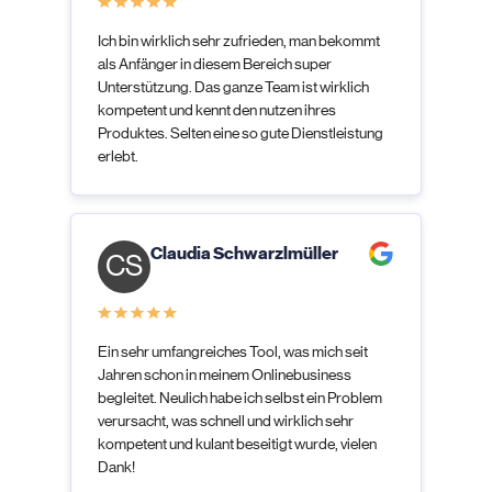
Ich bin wirklich sehr zufrieden, man bekommt
als Anfänger in diesem Bereich super
Unterstützung. Das ganze Team ist wirklich
kompetent und kennt den nutzen ihres
Produktes. Selten eine so gute Dienstleistung
erlebt.
Claudia Schwarzlmüller
CS
Ein sehr umfangreiches Tool, was mich seit
Jahren schon in meinem Onlinebusiness
begleitet. Neulich habe ich selbst ein Problem
verursacht, was schnell und wirklich sehr
kompetent und kulant beseitigt wurde, vielen
Dank!