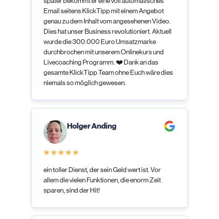
später bekommt er eine voll automatisches
Email seitens KlickTipp mit einem Angebot
genau zu dem Inhalt vom angesehenen Video.
Dies hat unser Business revolutioniert. Aktuell
wurde die 300.000 Euro Umsatzmarke
durchbrochen mit unserem Onlinekurs und
Livecoaching Programm. ❤️ Dank an das
gesamte KlickTipp Team ohne Euch wäre dies
niemals so möglich gewesen.
Holger Anding
ein toller Dienst, der sein Geld wert ist. Vor
allem die vielen Funktionen, die enorm Zeit
sparen, sind der Hit!