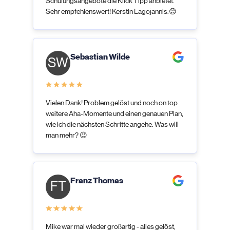
Schulungsangebote die Klick Tipp anbietet.
Sehr empfehlenswert! Kerstin Lagojannis.😊
Sebastian Wilde
SW
Vielen Dank! Problem gelöst und noch on top
weitere Aha-Momente und einen genauen Plan,
wie ich die nächsten Schritte angehe. Was will
man mehr? 😉
Franz Thomas
FT
Mike war mal wieder großartig - alles gelöst,