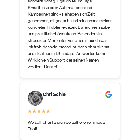
sondern richtig. Egal ob es um Tags,
SmartLinks oder Automationen und
Kampagnen ging - sie haben sich Zeit
genommen, mitgedacht und mir anhand meiner
konkreten Probleme gezeigt, wie ich es sauber
und praktikabel lösen kann. Besonders in
stressigen Momenten vor einem Launch war
ich froh, dass da jemand ist, der sich auskennt
und nicht nur mit Standard-Antworten kommt.
Wirklich ein Support, der seinen Namen
verdient. Danke!
Chri Schie
Wo soll ich anfangen wo aufhören ein mega
Tool!