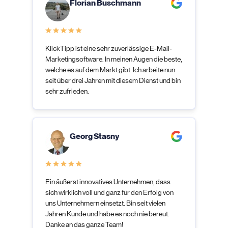
Florian Buschmann
KlickTipp ist eine sehr zuverlässige E-Mail-
Marketingsoftware. In meinen Augen die beste,
welche es auf dem Markt gibt. Ich arbeite nun
seit über drei Jahren mit diesem Dienst und bin
sehr zufrieden.
Georg Stasny
Ein äußerst innovatives Unternehmen, dass
sich wirklich voll und ganz für den Erfolg von
uns Unternehmern einsetzt. Bin seit vielen
Jahren Kunde und habe es noch nie bereut.
Danke an das ganze Team!