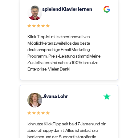
spielend Klavier lernen
Klick Tipp ist mit seinen innovativen
Möglichkeiten zweifellos das beste
deutschsprachige Email Marketing
Programm. Preis-Leistung stimmt! Meine
Zustellraten sind nahezu 100% Ich nutze
Enterprise. Vielen Dank!
Jivana Lohr
Ich nutze KlickTipp seit bald 7 Jahren und bin
absolut happy damit. Alles ist einfach zu
bedienen und der Support ist großartig.