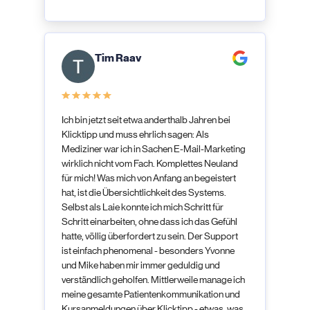
Tim Raav
Ich bin jetzt seit etwa anderthalb Jahren bei
Klicktipp und muss ehrlich sagen: Als
Mediziner war ich in Sachen E-Mail-Marketing
wirklich nicht vom Fach. Komplettes Neuland
für mich! Was mich von Anfang an begeistert
hat, ist die Übersichtlichkeit des Systems.
Selbst als Laie konnte ich mich Schritt für
Schritt einarbeiten, ohne dass ich das Gefühl
hatte, völlig überfordert zu sein. Der Support
ist einfach phenomenal - besonders Yvonne
und Mike haben mir immer geduldig und
verständlich geholfen. Mittlerweile manage ich
meine gesamte Patientenkommunikation und
Kursanmeldungen über Klicktipp - etwas, was