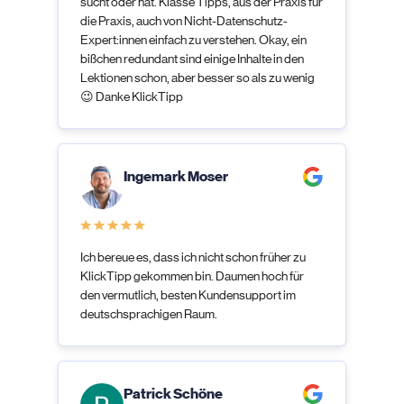
sucht oder hat. Klasse Tipps, aus der Praxis für
die Praxis, auch von Nicht-Datenschutz-
Expert:innen einfach zu verstehen. Okay, ein
bißchen redundant sind einige Inhalte in den
Lektionen schon, aber besser so als zu wenig
😉 Danke KlickTipp
Ingemark Moser
Ich bereue es, dass ich nicht schon früher zu
KlickTipp gekommen bin. Daumen hoch für
den vermutlich, besten Kundensupport im
deutschsprachigen Raum.
Patrick Schöne