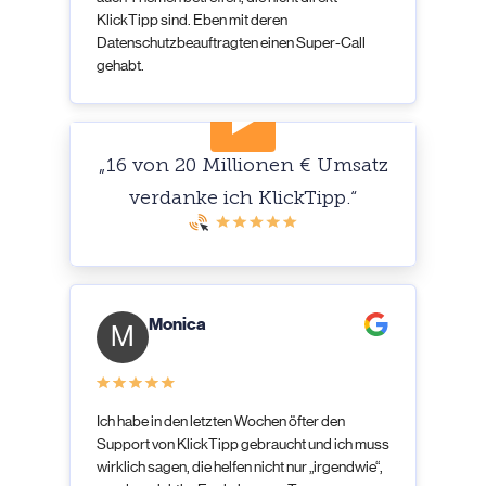
KlickTipp sind. Eben mit deren
Datenschutzbeauftragten einen Super-Call
gehabt.
„16 von 20 Millionen € Umsatz
verdanke ich KlickTipp.“
Monica
M
Ich habe in den letzten Wochen öfter den
Support von KlickTipp gebraucht und ich muss
wirklich sagen, die helfen nicht nur „irgendwie“,