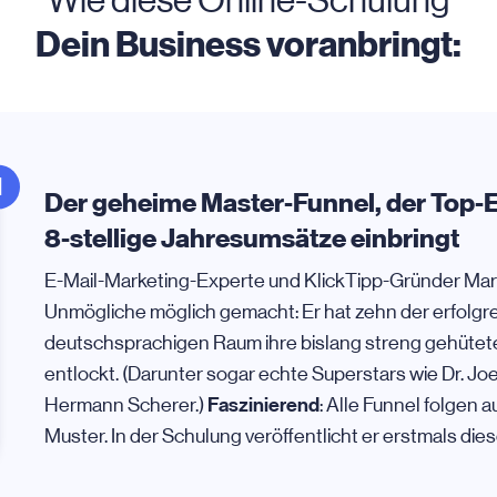
Wie diese Online-Schulung
Dein Business voranbringt:
1
Der geheime Master-Funnel, der Top-E
8-stellige Jahresumsätze einbringt
E-Mail-Marketing-Experte und KlickTipp-Gründer Mar
Unmögliche möglich gemacht: Er hat zehn der erfolgr
deutschsprachigen Raum ihre bislang streng gehütet
entlockt. (Darunter sogar echte Superstars wie Dr. J
Faszinierend
Hermann Scherer.)
: Alle Funnel folgen
Muster. In der Schulung veröffentlicht er erstmals di