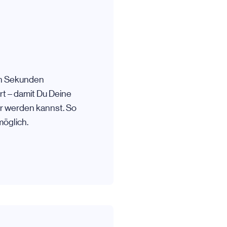
 in Sekunden
rt – damit Du Deine
r werden kannst. So
öglich.