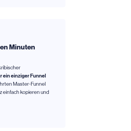
gen Minuten
kribischer
 ein einziger Funnel
währten Master-Funnel
 einfach kopieren und