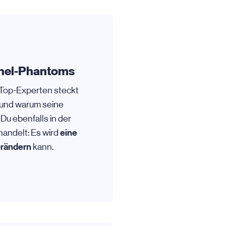
nnel-Phantoms
 Top-Experten steckt
 und warum seine
Du ebenfalls in der
eine
handelt: Es wird
erändern
kann.