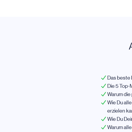
Das beste 
Die 5 Top-
Warum die 
Wie Du all
erzielen k
Wie Du Dei
Warum alle