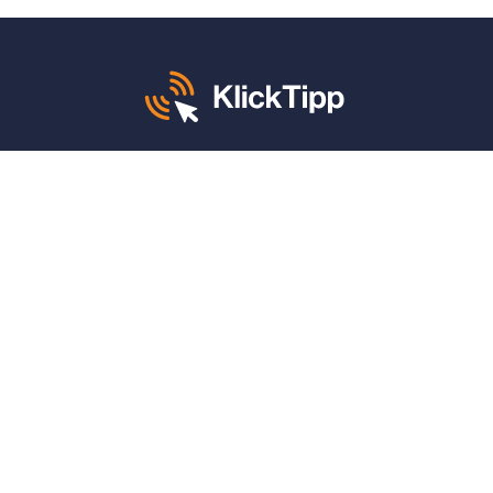
Mo. – Fr. von 8 – 12 und 13 – 17 Uhr:
+49 30 340 604 765
KlickTipp sagt danke für:
4,9 von 5 Sternen
auf
ProvenExpert
(1.662 Bewertungen)
4,9 von 5 Sternen
auf
Google
(790 Bewertungen)