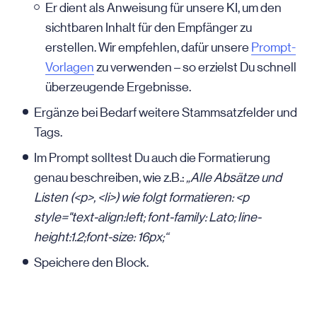
Er dient als Anweisung für unsere KI, um den
sichtbaren Inhalt für den Empfänger zu
erstellen. Wir empfehlen, dafür unsere
Prompt-
Vorlagen
zu verwenden – so erzielst Du schnell
überzeugende Ergebnisse.
Ergänze bei Bedarf weitere Stammsatzfelder und
Tags.
Im Prompt solltest Du auch die Formatierung
genau beschreiben, wie z.B.:
„Alle Absätze und
Listen (<p>, <li>) wie folgt formatieren: <p
style="text-align:left; font-family: Lato; line-
height:1.2;font-size: 16px;“
Speichere den Block.