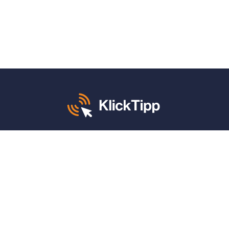
Mo. – Fr. von 8 – 12 und 13 – 17 Uhr:
+49 30 340 604 765
KlickTipp sagt danke für:
4,9 von 5 Sternen
auf
ProvenExpert
(1.662 Bewertungen)