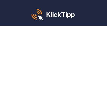
Mo. – Fr. von 8 – 12 und 13 – 17 Uhr:
+49 30 340 604 765
KlickTipp sagt danke für:
4,9 von 5 Sternen
auf
ProvenExpert
(1.662 Bewertungen)
4,9 von 5 Sternen
auf
Google
(789 Bewertungen)
Features