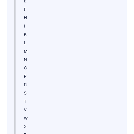
E
F
H
I
K
L
M
N
O
P
R
S
T
V
W
X