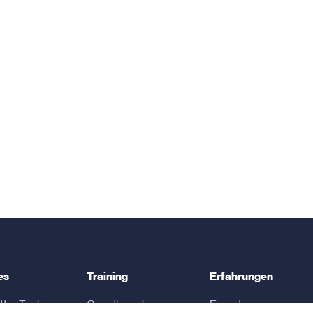
es
Training
Erfahrungen
ter Tool
Grundlagenkurs
Experten