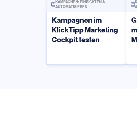
KAMPAGNEN: EINRICHTEN &
K
AUTOMATISIEREN
Kampagnen im
G
KlickTipp Marketing
m
Cockpit testen
M