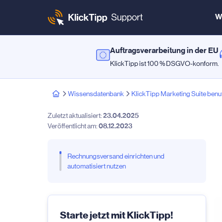
W
Auftragsverarbeitung in der EU
KlickTipp ist 100 % DSGVO-konform.
Wissensdatenbank
KlickTipp Marketing Suite benu
Zuletzt aktualisiert:
23.04.2025
Veröffentlicht am:
08.12.2023
Rechnungsversand einrichten und
automatisiert nutzen
Starte jetzt mit KlickTipp!