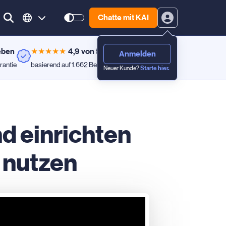
Chatte mit KAI
eben
★
★
★
★
★
4,9 von 5
Anmelden
rantie
basierend auf 1.662 Bewertungen
Neuer Kunde?
Starte hier.
 einrichten
 nutzen