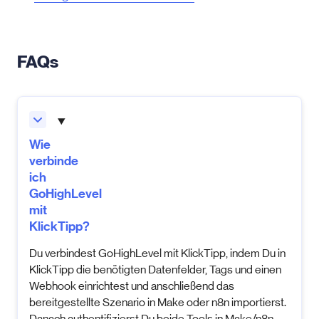
FAQs
Wie
verbinde
ich
GoHighLevel
mit
KlickTipp?
Du verbindest GoHighLevel mit KlickTipp, indem Du in
KlickTipp die benötigten Datenfelder, Tags und einen
Webhook einrichtest und anschließend das
bereitgestellte Szenario in Make oder n8n importierst.
Danach authentifizierst Du beide Tools in Make/n8n