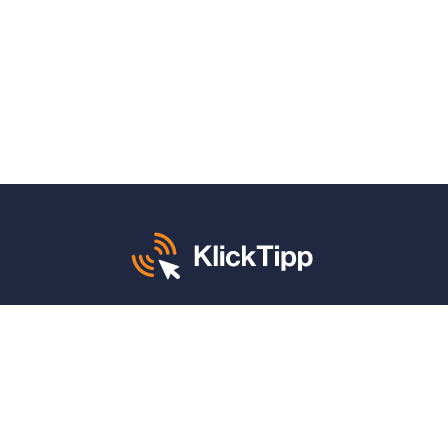
Mo. – Fr. von 8 – 12 und 13 – 17 Uhr:
+49 30 340 604 765
KlickTipp sagt danke für:
4,9 von 5 Sternen