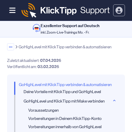
Exzellenter Support auf Deutsch
inkl. Zoom-Live-Trainings Mo. - Fr.
•••
GoHighLevel mit KlickTipp verbinden & automatisieren
Zuletzt aktualisiert:
07.04.2026
Veröffentlicht am:
03.02.2026
GoHighLevel mit KlickTipp verbinden & automatisieren
Deine Vorteile mit KlickTipp und GoHighLevel
GoHighLevel und KlickTipp mit Make verbinden
Voraussetzungen
Vorbereitungen in Deinem KlickTipp-Konto
Vorbereitungen innerhalb von GoHighLevel