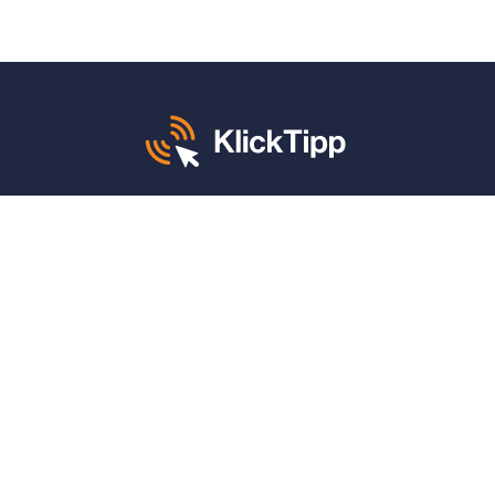
Mo. – Fr. von 8 – 12 und 13 – 17 Uhr:
+49 30 340 604 765
KlickTipp sagt danke für:
4,9 von 5 Sternen
auf
ProvenExpert
(1.662 Bewertungen)
4,9 von 5 Sternen
auf
Google
(789 Bewertungen)