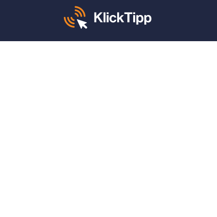
Mo. – Fr. von 8 – 12 und 13 – 17 Uhr:
+49 30 340 604 765
KlickTipp sagt danke für:
4,9 von 5 Sternen
auf
ProvenExpert
(1.662 Bewertungen)
4,9 von 5 Sternen
auf
Google
(789 Bewertungen)
Features
Newsletter Tool