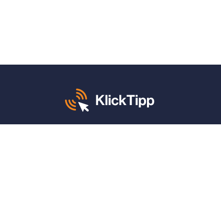
Mo. – Fr. von 8 – 12 und 13 – 17 Uhr:
+49 30 340 604 765
KlickTipp sagt danke für:
4,9 von 5 Sternen
auf
ProvenExpert
(1.664 Bewertungen)
4,9 von 5 Sternen