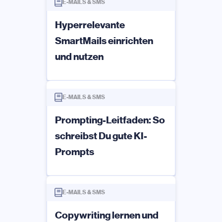
E-MAILS & SMS
Hyperrelevante
SmartMails einrichten
und nutzen
E-MAILS & SMS
Prompting-Leitfaden: So
schreibst Du gute KI-
Prompts
E-MAILS & SMS
Copywriting lernen und