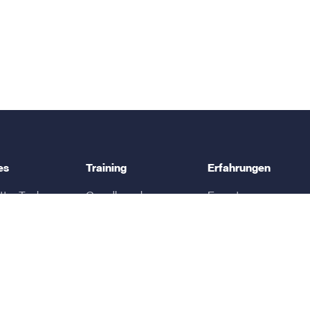
es
Training
Erfahrungen
ter Tool
Grundlagenkurs
Experten
rketing
Kurse für Anfänger
Affiliates
ing
Kurse für Profis
SaaS-Unternehmen
tion
Online-Marketing-
KMU
ive E-Mail
Seminar