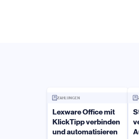
ZAHLUNGEN
Lexware Office mit
S
KlickTipp verbinden
v
und automatisieren
A