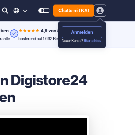
Chatte mit KAI
eben
★
★
★
★
★
4,9 von 5
Anmelden
rantie
basierend auf 1.662 Bewertungen
Neuer Kunde?
Starte hier.
n Digistore24
den