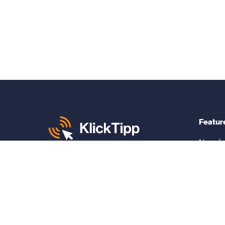
Featur
Newslet
SMS Ma
Mo. – Fr. von 8 – 12 und 13 – 17 Uhr:
+49 30 340 604 765
Market
Automa
KlickTipp sagt danke für:
Respons
4,9 von 5 Sternen
Builder