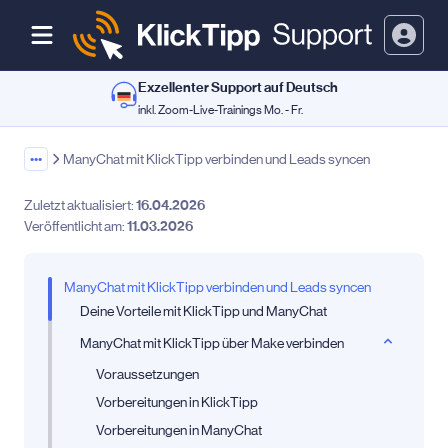
Exzellenter Support auf Deutsch
inkl. Zoom-Live-Trainings Mo. - Fr.
•••
ManyChat mit KlickTipp verbinden und Leads syncen
Zuletzt aktualisiert:
16.04.2026
Veröffentlicht am:
11.03.2026
ManyChat mit KlickTipp verbinden und Leads syncen
Deine Vorteile mit KlickTipp und ManyChat
ManyChat mit KlickTipp über Make verbinden
Voraussetzungen
Vorbereitungen in KlickTipp
Vorbereitungen in ManyChat