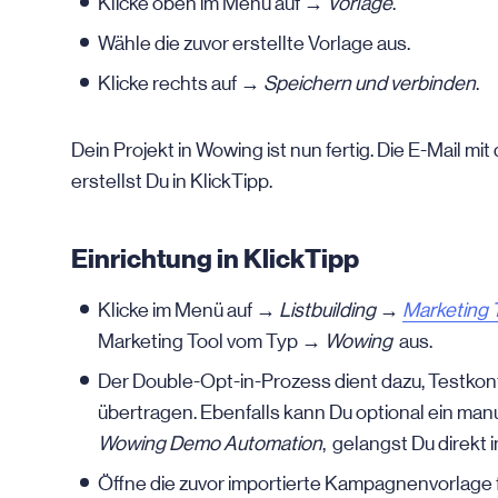
Klicke oben im Menü auf →
Vorlage
.
Wähle die zuvor erstellte Vorlage aus.
Klicke rechts auf →
Speichern und verbinden
.
Dein Projekt in Wowing ist nun fertig. Die
E-Mail
mit 
erstellst Du in KlickTipp.
Einrichtung in KlickTipp
Klicke im Menü auf
→ Listbuilding →
Marketing 
Marketing Tool vom Typ →
Wowing
aus.
Der Double-Opt-in-Prozess dient dazu, Testkon
übertragen. Ebenfalls kann Du optional ein man
Wowing Demo Automation
, gelangst Du direkt
Öffne die zuvor importierte Kampagnenvorlage f