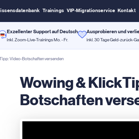
issensdatenbank
Trainings
VIP-Migrationservice
Kontakt
Exzellenter Support auf Deutsch
Ausprobieren und verli
inkl. Zoom-Live-Trainings Mo. - Fr.
inkl. 30 Tage Geld-zurück-Ga
Tipp: Video-Botschaften versenden
Wowing & KlickTi
Botschaften vers