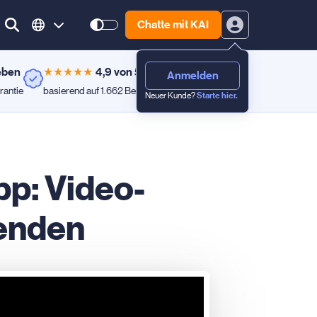
Chatte mit KAI
eben
★
★
★
★
★
4,9 von 5
Anmelden
rantie
basierend auf 1.662 Bewertungen
Neuer Kunde?
Starte hier.
pp: Video-
enden