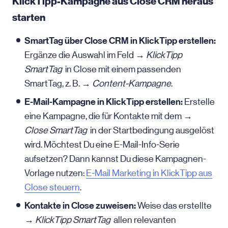
KlickTipp-Kampagne aus Close CRM heraus
starten
SmartTag über Close CRM in KlickTipp erstellen:
Ergänze die Auswahl im Feld →
KlickTipp
SmartTag
in Close mit einem passenden
SmartTag, z. B. →
Content-Kampagne
.
E-Mail-Kampagne in KlickTipp erstellen:
Erstelle
eine Kampagne, die für Kontakte mit dem →
Close SmartTag
in der Startbedingung ausgelöst
wird. Möchtest Du eine E-Mail-Info-Serie
aufsetzen? Dann kannst Du diese Kampagnen-
Vorlage nutzen:
E-Mail
Marketing in KlickTipp aus
Close steuern
.
Kontakte in Close zuweisen:
Weise das erstellte
→
KlickTipp SmartTag
allen relevanten