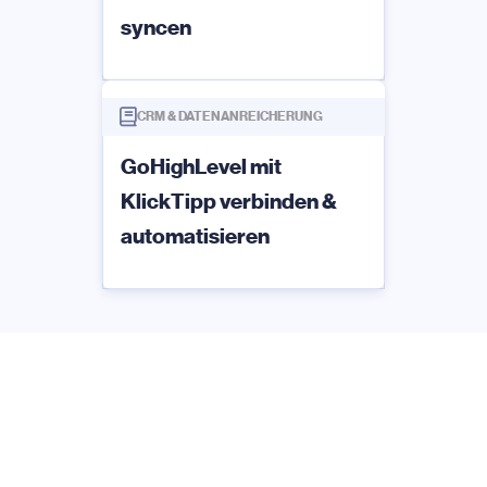
syncen
CRM & DATENANREICHERUNG
GoHighLevel mit
KlickTipp verbinden &
automatisieren