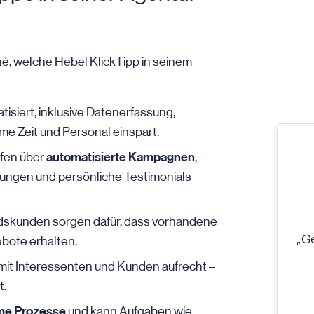
né, welche Hebel KlickTipp in seinem
isiert, inklusive Datenerfassung,
e Zeit und Personal einspart.
automatisierte Kampagnen
ufen über
,
tungen und persönliche Testimonials
dskunden sorgen dafür, dass vorhandene
„G
bote erhalten.
mit Interessenten und Kunden aufrecht –
t.
me Prozesse
und kann Aufgaben wie