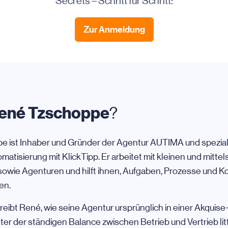
Secrets – Schritt für Schritt:
Zur Anmeldung
ené Tzschoppe
?
 ist Inhaber und Gründer der Agentur AUTIMA und speziali
atisierung mit KlickTipp. Er arbeitet mit kleinen und mitte
wie Agenturen und hilft ihnen, Aufgaben, Prozesse und 
en.
eibt René, wie seine Agentur ursprünglich in einer Akquise
ter der ständigen Balance zwischen Betrieb und Vertrieb litt