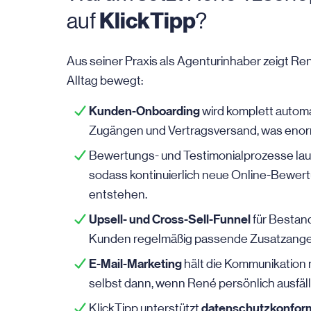
KlickTipp
auf
?
Aus seiner Praxis als Agenturinhaber zeigt Re
Alltag bewegt:
Kunden-Onboarding
wird komplett automat
Zugängen und Vertragsversand, was enorm
Bewertungs- und Testimonialprozesse la
sodass kontinuierlich neue Online-Bewer
entstehen.
Upsell- und Cross-Sell-Funnel
für Bestan
Kunden regelmäßig passende Zusatzange
E-Mail-Marketing
hält die Kommunikation 
selbst dann, wenn René persönlich ausfäll
datenschutzkonfor
KlickTipp unterstützt