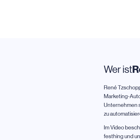
R
Wer ist
René Tzschoppe
Marketing-Autom
Unternehmen so
zu automatisier
Im Video beschr
festhing und un