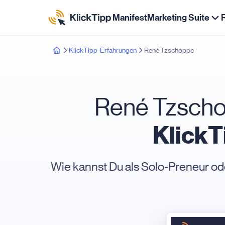
Manifest
Marketing Suite
KlickTipp-Erfahrungen
René Tzschoppe
René Tzschop
KlickT
Wie kannst Du als Solo-Preneur o