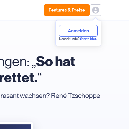
Features & Preise
Anmelden
Neuer Kunde?
Starte hier.
So hat
ngen: „
ettet.
“
en rasant wachsen? René Tzschoppe