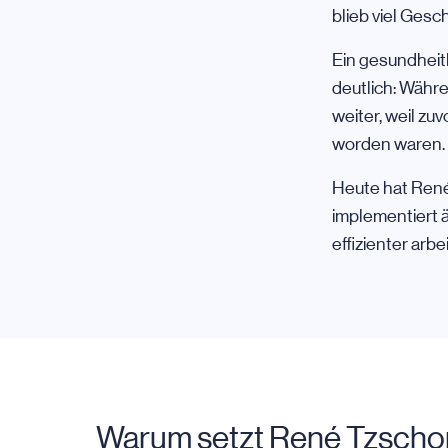
blieb viel Ges
Ein gesundheit
deutlich: Währ
weiter, weil zu
worden waren.
Heute hat René
implementiert 
effizienter ar
Warum setzt René Tzschop