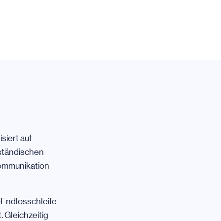
siert auf
lständischen
Kommunikation
-Endlosschleife
. Gleichzeitig