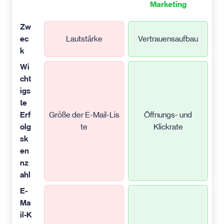
Marketing
Zw
ec
Lautstärke
Vertrauensaufbau
k
Wi
cht
igs
te
Erf
Größe der E-Mail-Lis
Öffnungs- und
olg
te
Klickrate
sk
en
nz
ahl
E-
Ma
il-K