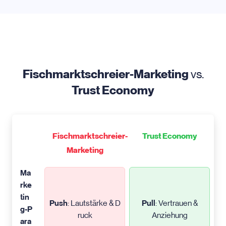
Fischmarktschreier-Marketing
vs.
Trust Economy
Fischmarktschreier-
Trust Economy
Marketing
Ma
rke
tin
Push
: Lautstärke & D
Pull
: Vertrauen &
g-P
ruck
Anziehung
ara