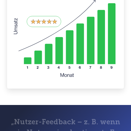
„
N
u
t
z
e
r
-
F
e
e
d
b
a
c
k
–
z
.
B
.
w
e
n
n