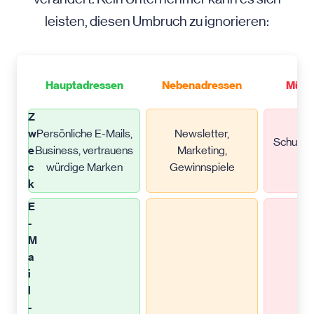
leisten, diesen Umbruch zu ignorieren:
Hauptadressen
Nebenadressen
Mülla
Z
w
Persönliche E-Mails,
Newsletter,
Schutzs
e
Business, vertrauens
Marketing,
S
c
würdige Marken
Gewinnspiele
k
E
-
M
a
i
l
-