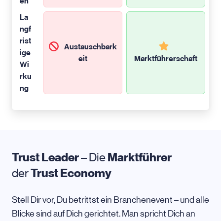
en
La
ngf
rist
Austauschbark
ige
eit
Marktführerschaft
Wi
rku
ng
Trust Leader
– Die
Marktführer
der
Trust Economy
Stell Dir vor, Du betrittst ein Branchenevent – und alle
Blicke sind auf Dich gerichtet. Man spricht Dich an