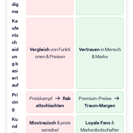
dig
ma
Ka
ufe
nts
ch
eid
Vergleich
von Funkti
Vertrauen
in Mensch
un
onen & Preisen
& Marke
g b
asi
ert
auf
Pri
Preiskampf
Rab
Premium-Preise
cin
attschlachten
Traum-Margen
g
Ku
Misstrauisch
& preis
Loyale Fans
&
nd
sensibel
Markenbotschafter