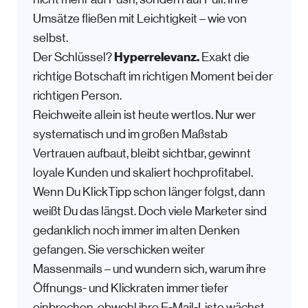
Umsätze fließen mit Leichtigkeit – wie von
selbst.
Hyperrelevanz.
Der Schlüssel?
Exakt die
richtige Botschaft im richtigen Moment bei der
richtigen Person.
Reichweite allein ist heute wertlos. Nur wer
systematisch und im großen Maßstab
Vertrauen aufbaut, bleibt sichtbar, gewinnt
loyale Kunden und skaliert hochprofitabel.
Wenn Du KlickTipp schon länger folgst, dann
weißt Du das längst. Doch viele Marketer sind
gedanklich noch immer im alten Denken
gefangen. Sie verschicken weiter
Massenmails – und wundern sich, warum ihre
Öffnungs- und Klickraten immer tiefer
einbrechen, obwohl ihre E-Mail-Liste wächst.