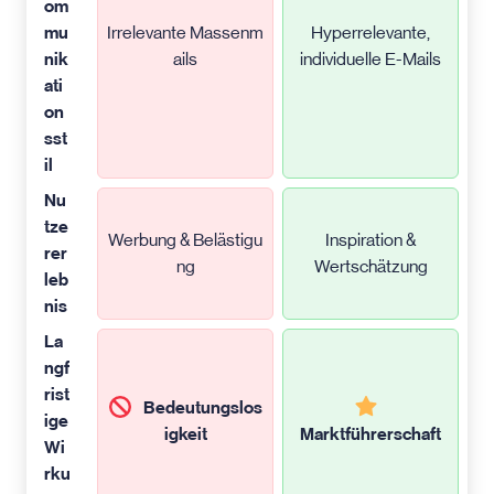
om
mu
Irrelevante Massenm
Hyperrelevante,
nik
ails
individuelle E-Mails
ati
on
sst
il
Nu
tze
Werbung & Belästigu
Inspiration &
rer
ng
Wertschätzung
leb
nis
La
ngf
rist
Bedeutungslos
ige
igkeit
Marktführerschaft
Wi
rku