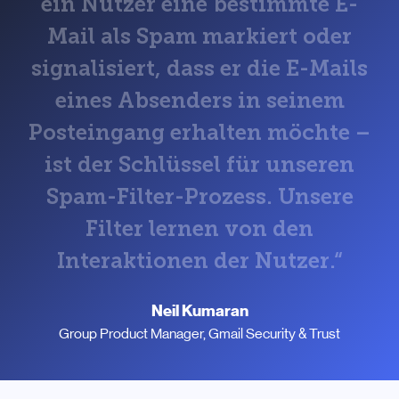
e
i
n
N
u
t
z
e
r
e
i
n
e
b
e
s
t
i
m
m
t
e
E
-
M
a
i
l
a
l
s
S
p
a
m
m
a
r
k
i
e
r
t
o
d
e
r
s
i
g
n
a
l
i
s
i
e
r
t
,
d
a
s
s
e
r
d
i
e
E
-
M
a
i
l
s
e
i
n
e
s
A
b
s
e
n
d
e
r
s
i
n
s
e
i
n
e
m
P
o
s
t
e
i
n
g
a
n
g
e
r
h
a
l
t
e
n
m
ö
c
h
t
e
–
i
s
t
d
e
r
S
c
h
l
ü
s
s
e
l
f
ü
r
u
n
s
e
r
e
n
S
p
a
m
-
F
i
l
t
e
r
-
P
r
o
z
e
s
s
.
U
n
s
e
r
e
F
i
l
t
e
r
l
e
r
n
e
n
v
o
n
d
e
n
I
n
t
e
r
a
k
t
i
o
n
e
n
d
e
r
N
u
t
z
e
r
.
“
Neil Kumaran
Group Product Manager, Gmail Security & Trust