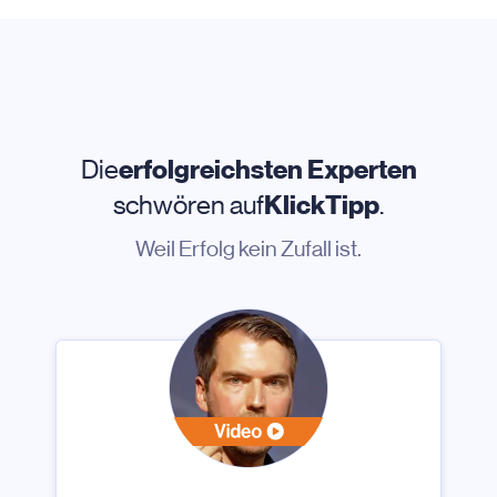
Die
erfolgreichsten Experten
schwören auf
KlickTipp
.
Weil Erfolg kein Zufall ist.