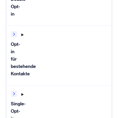
Opt-
in
Opt-
in
für
bestehende
Kontakte
Single-
Opt-