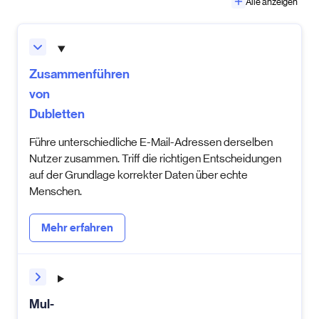
Alle anzeigen
Zusammenführen
von
Dubletten
Führe unterschiedliche E-Mail-Adressen derselben
Nutzer zusammen. Triff die richtigen Entscheidungen
auf der Grundlage korrekter Daten über echte
Menschen.
Mehr erfahren
Mul­