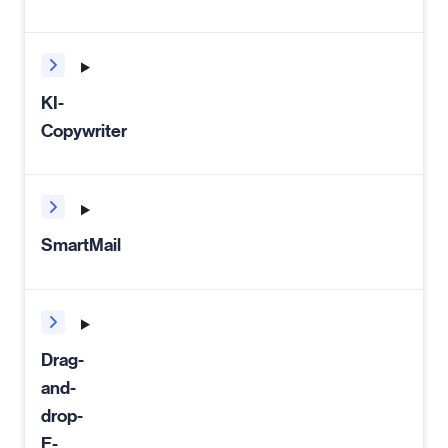
KI-
Copywriter
SmartMail
Drag-
and-
drop-
E-