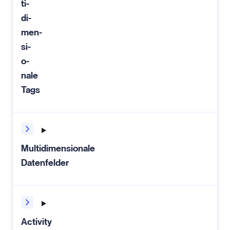
ti­
di­
men­
si­
o­
nale
Tags
Multidimensionale
Datenfelder
Activity