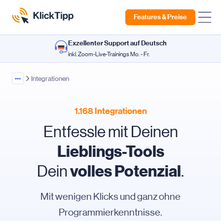
Features & Preise
Exzellenter Support auf Deutsch
inkl. Zoom-Live-Trainings Mo. - Fr.
•••
Integrationen
1.168 Integrationen
Entfessle mit Deinen
Lieblings-Tools
volles
Potenzial
Dein
.
Mit wenigen Klicks und ganz ohne
Programmierkenntnisse.