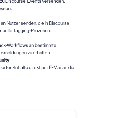
 zu Discourse-Events versenden,
essen.
an Nutzer senden, die in Discourse
manuelle Tagging-Prozesse.
back-Workflows an bestimmte
kmeldungen zu erhalten.
unity
perten-Inhalte direkt per
E-Mail
an die