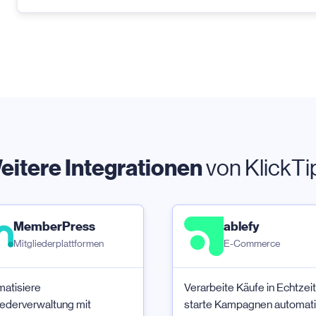
eitere Integrationen
von KlickTi
MemberPress
ablefy
Mitgliederplattformen
E-Commerce
atisiere
Verarbeite Käufe in Echtzeit
iederverwaltung mit
starte Kampagnen automat