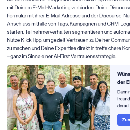
mit Deinem E-Mail-Marketing verbinden. Deine Discours
Formular mit ihrer E-Mail-Adresse und der Discourse-Nut
Anschluss mithilfe von Tags, Kampagnen und CRM-Logik
starten, Teilnehmerverhalten segmentieren und automati
Nutze KlickTipp, um gezielt Vertrauen zu Deiner Commun
zu machen und Deine Expertise direkt in treffsichere 
– ganz im Sinne einer AI-First Vertrauensstrategie.
Wünsc
der E
Dann 
freund
darauf
Zum