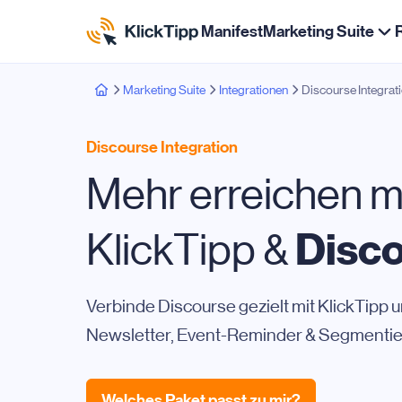
Manifest
Marketing Suite
Marketing Suite
Integrationen
Discourse Integrat
Discourse Integration
Mehr erreichen m
Disc
KlickTipp &
Verbinde Discourse gezielt mit KlickTipp 
Newsletter, Event-Reminder & Segmentie
Welches Paket passt zu mir?