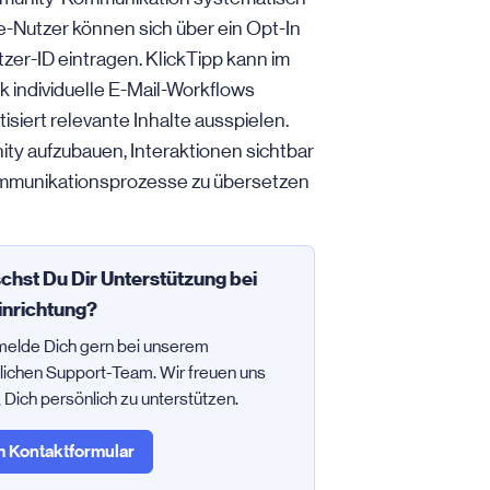
e-Nutzer können sich über ein Opt-In
zer-ID eintragen. KlickTipp kann im
 individuelle E-Mail-Workflows
siert relevante Inhalte ausspielen.
ity aufzubauen, Interaktionen sichtbar
Kommunikationsprozesse zu übersetzen
hst Du Dir Unterstützung bei
inrichtung?
melde Dich gern bei unserem
lichen Support-Team. Wir freuen uns
, Dich persönlich zu unterstützen.
 Kontaktformular