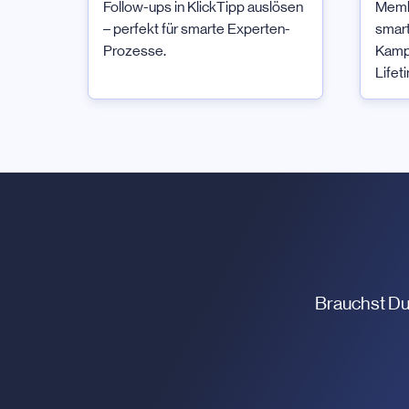
Follow-ups in KlickTipp auslösen
Membe
– perfekt für smarte Experten-
smart
Prozesse.
Kamp
Lifet
Brauchst Du