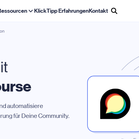
Ressourcen
KlickTipp Erfahrungen
Kontakt
ion
it
ourse
und automatisiere
rung für Deine Community.