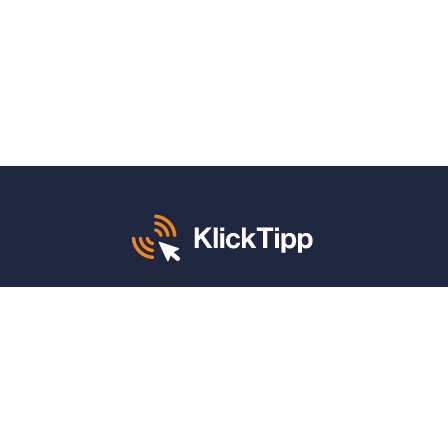
Mo. – Fr. von 8 – 12 und 13 – 17 Uhr:
+49 30 340 604 765
KlickTipp sagt danke für:
4,9 von 5 Sternen
auf
ProvenExpert
(1.662 Bewertungen)