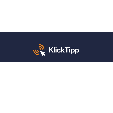
Mo. – Fr. von 8 – 12 und 13 – 17 Uhr:
+49 30 340 604 765
KlickTipp sagt danke für:
4,9 von 5 Sternen
auf
ProvenExpert
(1.664 Bewertungen)
4,9 von 5 Sternen