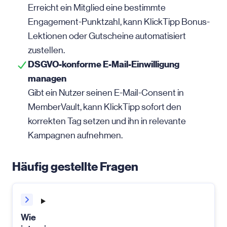
Erreicht ein Mitglied eine bestimmte
Engagement-Punktzahl, kann KlickTipp Bonus-
Lektionen oder Gutscheine automatisiert
zustellen.
DSGVO-konforme E-Mail-Einwilligung
managen
Gibt ein Nutzer seinen E-Mail-Consent in
MemberVault, kann KlickTipp sofort den
korrekten Tag setzen und ihn in relevante
Kampagnen aufnehmen.
Häufig gestellte Fragen
Wie