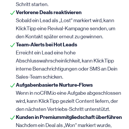
Schritt starten.
Verlorene Deals reaktivieren
Sobald ein Lead als „Lost“ markiert wird, kann
KlickTipp eine Revival-Kampagne senden, um
den Kontakt später erneut zu gewinnen.
Team-Alerts bei Hot Leads
Erreicht ein Lead eine hohe
Abschlusswahrscheinlichkeit, kann KlickTipp
interne Benachrichtigungen oder SMS an Dein
Sales-Team schicken.
Aufgabenbasierte Nurture-Flows
Wenn in noCRM.io eine Aufgabe abgeschlossen
wird, kann KlickTipp gezielt Content liefern, der
den nächsten Vertriebs-Schritt unterstützt.
Kunden in Premiummitgliedschaft überführen
Nachdem ein Deal als „Won“ markiert wurde,