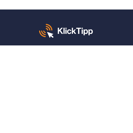
Mo. – Fr. von 8 – 12 und 13 – 17 Uhr:
+49 30 340 604 765
KlickTipp sagt danke für:
4,9 von 5 Sternen
auf
ProvenExpert
(1.662 Bewertungen)
4,9 von 5 Sternen
auf
Google
(790 Bewertungen)