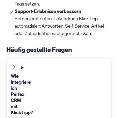
Tags setzen.
Support-Erlebnisse verbessern
Bei neu eröffneten Tickets kann KlickTipp
automatisiert Antworten, Self-Service-Artikel
oder Zufriedenheits­abfragen schicken.
Häufig gestellte Fragen
Wie
integriere
ich
Perfex
CRM
mit
KlickTipp?