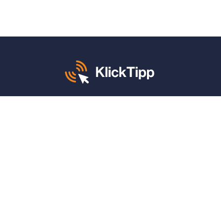
Mo. – Fr. von 8 – 12 und 13 – 17 Uhr:
+49 30 340 604 765
KlickTipp sagt danke für:
4,9 von 5 Sternen
auf
ProvenExpert
(1.662 Bewertungen)
4,9 von 5 Sternen
auf
Google
(789 Bewertungen)