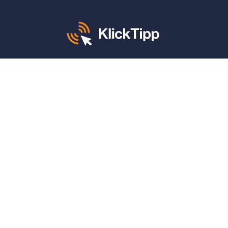
Mo. – Fr. von 8 – 12 und 13 – 17 Uhr:
+49 30 340 604 765
KlickTipp sagt danke für:
4,9 von 5 Sternen
auf
ProvenExpert
(1.664 Bewertungen)
4,9 von 5 Sternen
auf
Google
(790 Bewertungen)
Features