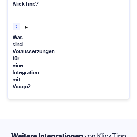
KlickTipp?
Was
sind
Voraussetzungen
für
eine
Integration
mit
Veeqo?
Weitere Integrationen
von KlickTipp