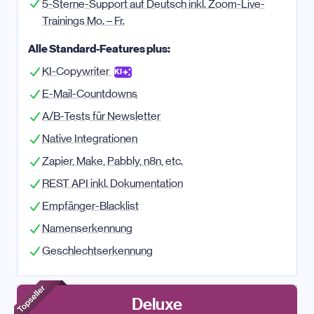
5-Sterne-Support auf Deutsch inkl. Zoom-Live-
Trainings Mo. – Fr.
Alle Standard-Features plus:
KI-Copywriter
KI
E-Mail-Countdowns
A/B-Tests für Newsletter
Native Integrationen
Zapier, Make, Pabbly, n8n, etc.
REST API inkl. Dokumentation
Empfänger-Blacklist
Namenserkennung
Geschlechtserkennung
Deluxe