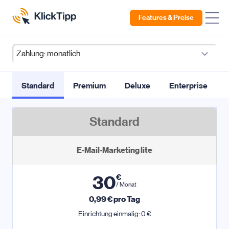
Features & Preise
KlickTipp Abonnements und Preise
Standard
Premium
Deluxe
Enterprise
Standard
E-Mail-Marketing lite
30
€
/ Monat
0,99
€ pro Tag
Einrichtung einmalig: 0 €