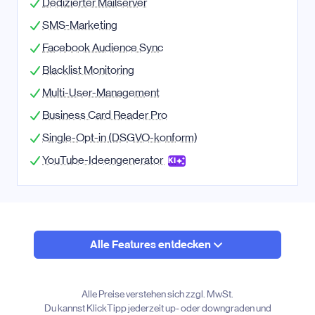
Dedizierter Mailserver
SMS-Marketing
Facebook Audience Sync
Blacklist Monitoring
Multi-User-Management
Business Card Reader Pro
Single-Opt-in
(DSGVO-konform)
YouTube-Ideengenerator
KI
Alle Features entdecken
Alle Preise verstehen sich zzgl. MwSt.
Du kannst KlickTipp jederzeit up- oder downgraden und