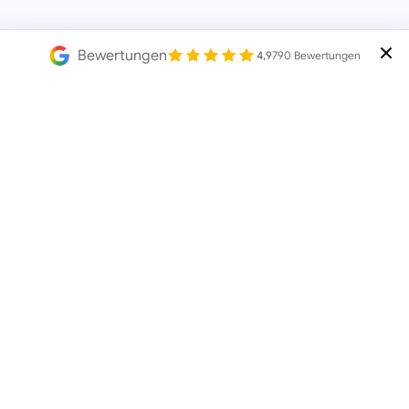
Bewertungen
4,9
790 Bewertungen
Was Du
sofort umsetzen
kannst
Setze nicht nur auf direkte Verkäufe aus kaltem
E-Mail-Liste
Traffic, sondern baue gezielt eine
mit Leads auf.
Leadgenerierung
Nutze
mit E-Mail-Adresse und
Vornamen, um Menschen korrekt anzusprechen
und Vertrauen aufzubauen.
Versorge Deine Liste kontinuierlich mit
Käufer
Informationen, damit aus Kontakten
werden können.
Setze bei viel Traffic und großen Listen auf ein
KlickTipp
System wie
, das Prozesse
automatisiert und skalierbar macht.