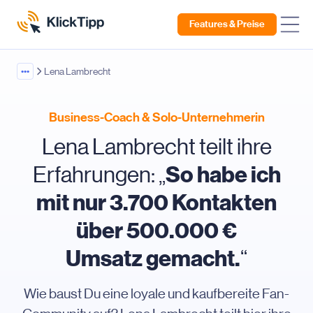
Features & Preise
•••
Lena Lambrecht
Business-Coach & Solo-Unternehmerin
Lena Lambrecht teilt ihre
So habe ich
Erfahrungen: „
mit nur 3.700 Kontakten
über 500.000 €
Umsatz gemacht.
“
Wie baust Du eine loyale und kaufbereite Fan-