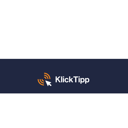
Mo. – Fr. von 8 – 12 und 13 – 17 Uhr:
+49 30 340 604 765
KlickTipp sagt danke für: