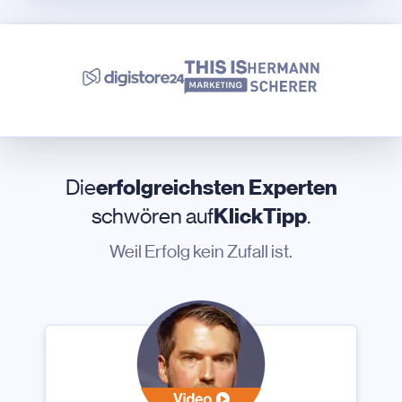
Die
erfolgreichsten Experten
schwören auf
KlickTipp
.
Weil Erfolg kein Zufall ist.