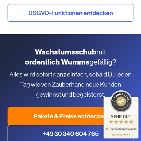
DSGVO-Funktionen entdecken
Wachstumsschub
mit
Kundenbewertungen und Erfahrungen zu
ordentlich Wumms
gefällig?
KlickTipp
Alles wird sofort ganz einfach, sobald Du jeden
SEHR GUT
99%
Tag wie von Zauberhand neue Kunden
Empfehlungen auf
ProvenExpert.com
4,90 / 5,00
gewinnst und begeisterst.
563
1.101
Bewertungen auf
Bewertungen von 2
Pakete & Preise entdecken
SEHR GUT
ProvenExpert.com
anderen Quellen
1k+ Kundenbewertungen
Blick aufs ProvenExpert-Profil werfen
+49 30 340 604 765
Authentizität