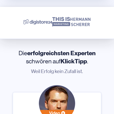
Die
erfolgreichsten Experten
schwören auf
KlickTipp
.
Weil Erfolg kein Zufall ist.