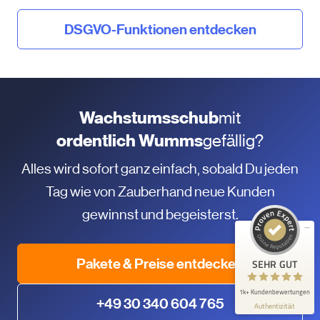
DSGVO-Funktionen entdecken
Wachstumsschub
mit
Kundenbewertungen und Erfahrungen zu
ordentlich Wumms
gefällig?
KlickTipp
Alles wird sofort ganz einfach, sobald Du jeden
SEHR GUT
99%
Tag wie von Zauberhand neue Kunden
Empfehlungen auf
ProvenExpert.com
4,90 / 5,00
gewinnst und begeisterst.
563
1.099
Bewertungen auf
Bewertungen von 2
Pakete & Preise entdecken
SEHR GUT
ProvenExpert.com
anderen Quellen
1k+ Kundenbewertungen
Blick aufs ProvenExpert-Profil werfen
+49 30 340 604 765
Authentizität