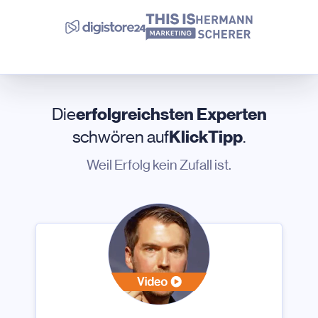
Die
erfolgreichsten Experten
schwören auf
KlickTipp
.
Weil Erfolg kein Zufall ist.