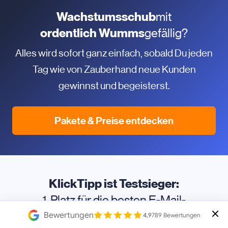
Wachstumsschub
mit
ordentlich Wumms
gefällig?
Alles wird sofort ganz einfach, sobald Du jeden
Tag wie von Zauberhand neue Kunden
gewinnst und begeisterst.
Pakete & Preise entdecken
KlickTipp ist Testsieger:
1. Platz für die besten E-Mail-
Zustellraten
Bewertungen
4,9
789 Bewertungen