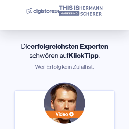
Die
erfolgreichsten Experten
schwören auf
KlickTipp
.
Weil Erfolg kein Zufall ist.