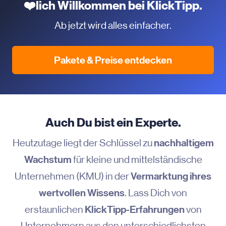
❤️lich Willkommen bei KlickTipp.
Ab jetzt wird alles einfacher.
Pakete & Preise entdecken
Auch Du bist ein Experte.
nachhaltigem
Heutzutage liegt der Schlüssel zu
Wachstum
für kleine und mittelständische
Vermarktung ihres
Unternehmen (KMU) in der
wertvollen Wissens
. Lass Dich von
KlickTipp-Erfahrungen
erstaunlichen
von
Unternehmern aus den unterschiedlichsten