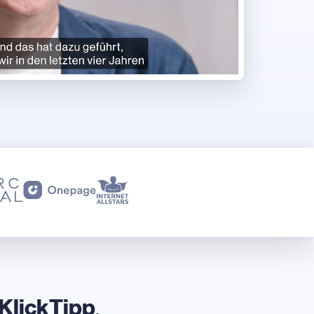
KlickTipp
.