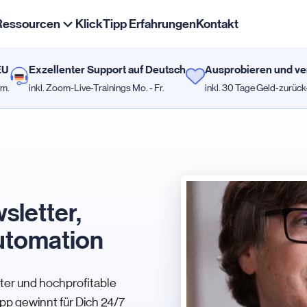
Ressourcen
KlickTipp Erfahrungen
Kontakt
EU
Exzellenter Support auf Deutsch
Ausprobieren und ve
rm.
inkl. Zoom-Live-Trainings Mo. - Fr.
inkl. 30 Tage Geld-zurück
sletter,
utomation
ter und hochprofitable
pp gewinnt für Dich 24/7