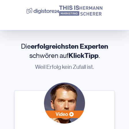
Die
erfolgreichsten Experten
schwören auf
KlickTipp
.
Weil Erfolg kein Zufall ist.