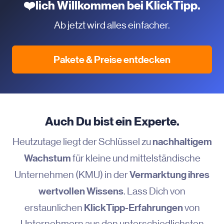
❤️lich Willkommen bei KlickTipp.
Ab jetzt wird alles einfacher.
Pakete & Preise entdecken
Auch Du bist ein Experte.
nachhaltigem
Heutzutage liegt der Schlüssel zu
Wachstum
für kleine und mittelständische
Vermarktung ihres
Unternehmen (KMU) in der
wertvollen Wissens
. Lass Dich von
KlickTipp-Erfahrungen
erstaunlichen
von
Unternehmern aus den unterschiedlichsten