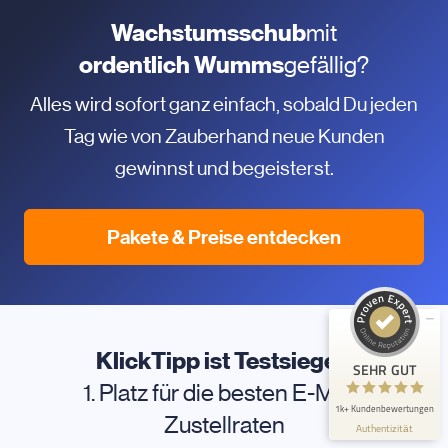
Wachstumsschub
mit
ordentlich Wumms
gefällig?
Alles wird sofort ganz einfach, sobald Du jeden
Tag wie von Zauberhand neue Kunden
gewinnst und begeisterst.
Kundenbewertungen und Erfahrungen zu
KlickTipp
Pakete & Preise entdecken
SEHR GUT
99%
Empfehlungen auf
ProvenExpert.com
4,90 / 5,00
563
1.099
KlickTipp ist Testsieger:
Bewertungen auf
Bewertungen von 2
SEHR GUT
ProvenExpert.com
anderen Quellen
1. Platz für die besten E-Mail-
1k+ Kundenbewertungen
Blick aufs ProvenExpert-Profil werfen
Zustellraten
Authentizität