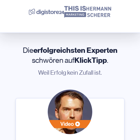
Die
erfolgreichsten Experten
schwören auf
KlickTipp
.
Weil Erfolg kein Zufall ist.